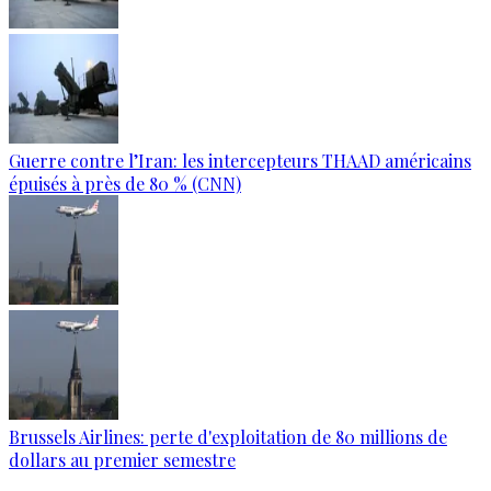
Guerre contre l’Iran: les intercepteurs THAAD américains
épuisés à près de 80 % (CNN)
Brussels Airlines: perte d'exploitation de 80 millions de
dollars au premier semestre