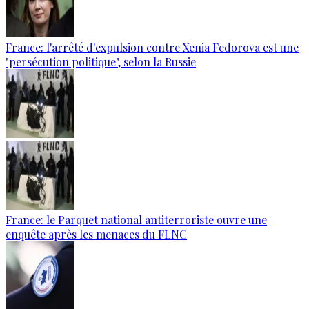
France: l'arrêté d'expulsion contre Xenia Fedorova est une
"persécution politique", selon la Russie
France: le Parquet national antiterroriste ouvre une
enquête après les menaces du FLNC