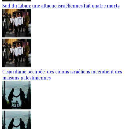
Sud du Liban: une attaque israéliennes fait quatre morts
Cisjordanie occupée: des colons israéliens incendient des
maisons palestiniennes