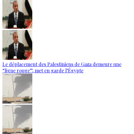
Le déplacement des Palestiniens de Gaza demeure une
“ligne rouge”, met en garde l’Égypte