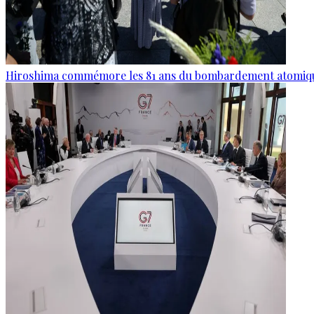
Hiroshima commémore les 81 ans du bombardement atomiq