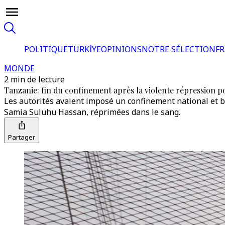
POLITIQUE
TÜRKİYE
OPINIONS
NOTRE SÉLECTION
F
MONDE
2 min de lecture
Tanzanie: fin du confinement après la violente répression p
Les autorités avaient imposé un confinement national et bl
Samia Suluhu Hassan, réprimées dans le sang.
Partager