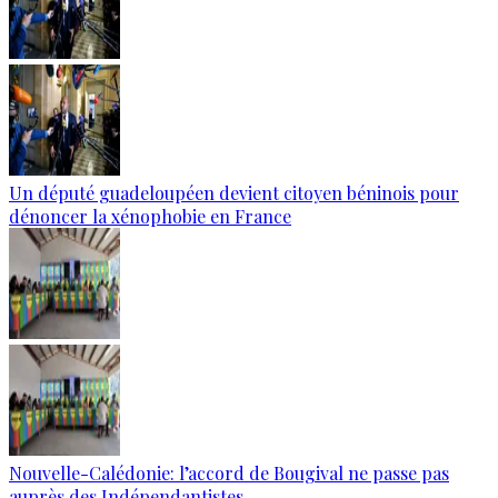
Un député guadeloupéen devient citoyen béninois pour
dénoncer la xénophobie en France
Nouvelle-Calédonie: l’accord de Bougival ne passe pas
auprès des Indépendantistes