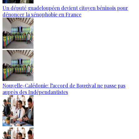
Un député guadeloupéen devient citoyen béninois pour
dénoncer la xénophobie en France
Nouvelle-Calédonie: l’accord de Bougival ne passe pas
auprès des Indépendantistes