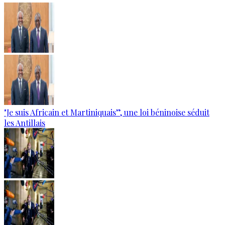
"Je suis Africain et Martiniquais”, une loi béninoise séduit
les Antillais