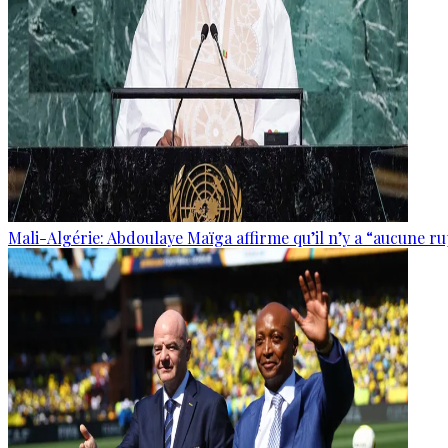
Mali-Algérie: Abdoulaye Maïga affirme qu’il n’y a “aucune r