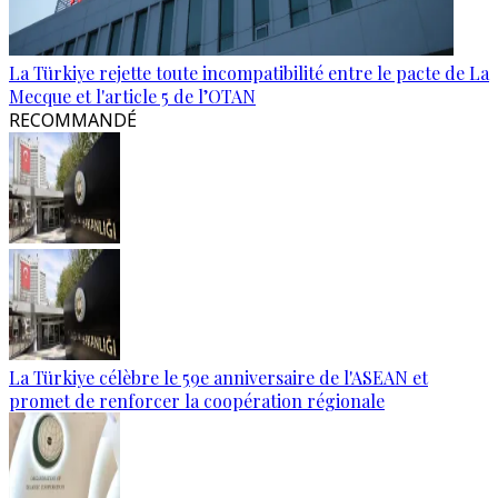
La Türkiye rejette toute incompatibilité entre le pacte de La
Mecque et l'article 5 de l’OTAN
RECOMMANDÉ
La Türkiye célèbre le 59e anniversaire de l'ASEAN et
promet de renforcer la coopération régionale