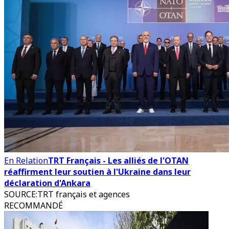
En Relation
TRT Français - Les alliés de l'OTAN
réaffirment leur soutien à l'Ukraine dans leur
déclaration d'Ankara
SOURCE
:
TRT français et agences
RECOMMANDÉ