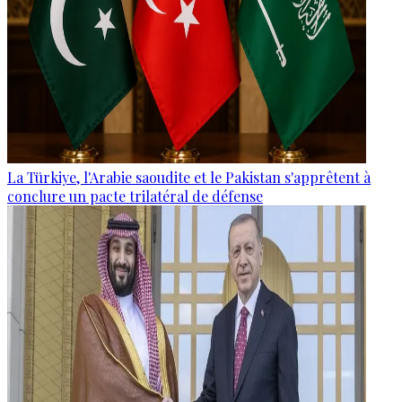
La Türkiye, l'Arabie saoudite et le Pakistan s'apprêtent à
conclure un pacte trilatéral de défense