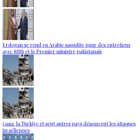
Erdogan se rend en Arabie saoudite pour des entretiens
avec MBS et le Premier ministre pakistanais
Gaza: la Türkiye et sept autres pays dénoncent les attaques
israéliennes