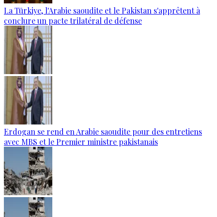
La Türkiye, l'Arabie saoudite et le Pakistan s'apprêtent à
conclure un pacte trilatéral de défense
Erdogan se rend en Arabie saoudite pour des entretiens
avec MBS et le Premier ministre pakistanais