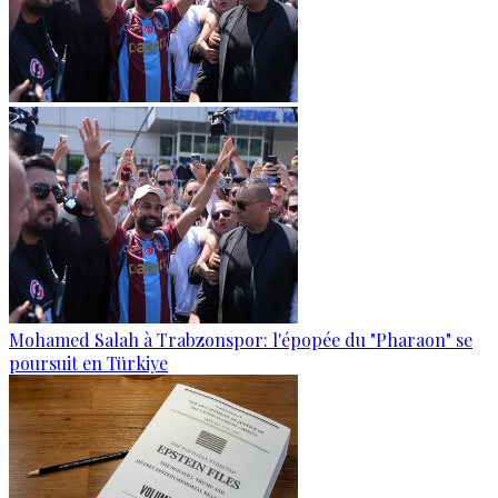
Mohamed Salah à Trabzonspor: l'épopée du "Pharaon" se
poursuit en Türkiye