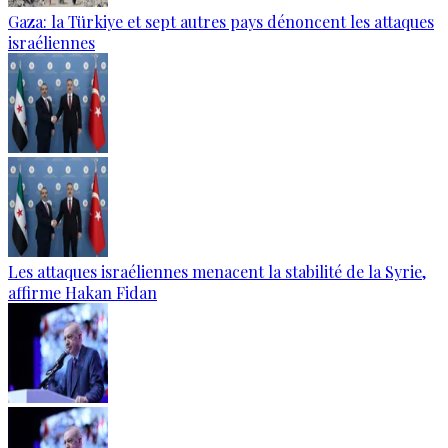
Gaza: la Türkiye et sept autres pays dénoncent les attaques
israéliennes
Les attaques israéliennes menacent la stabilité de la Syrie,
affirme Hakan Fidan