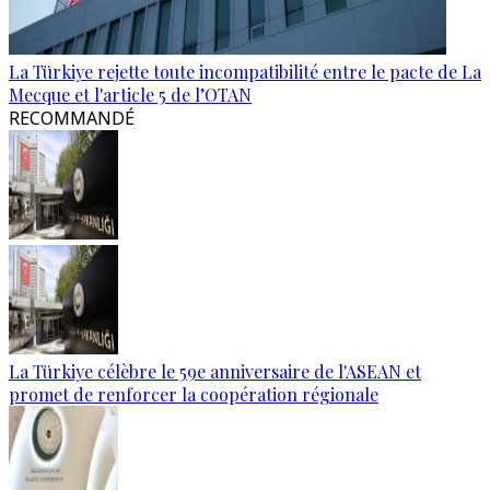
La Türkiye rejette toute incompatibilité entre le pacte de La
Mecque et l'article 5 de l’OTAN
RECOMMANDÉ
La Türkiye célèbre le 59e anniversaire de l'ASEAN et
promet de renforcer la coopération régionale