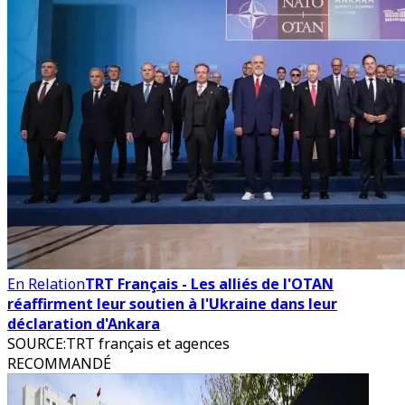
En Relation
TRT Français - Les alliés de l'OTAN
réaffirment leur soutien à l'Ukraine dans leur
déclaration d'Ankara
SOURCE
:
TRT français et agences
RECOMMANDÉ