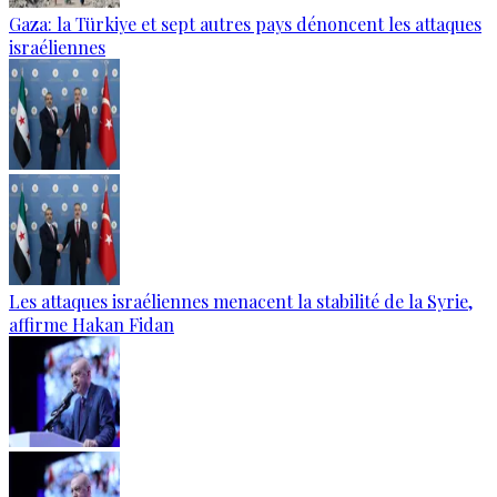
Gaza: la Türkiye et sept autres pays dénoncent les attaques
israéliennes
Les attaques israéliennes menacent la stabilité de la Syrie,
affirme Hakan Fidan