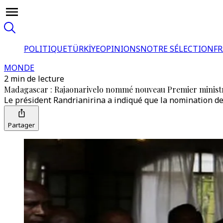
POLITIQUE
TÜRKİYE
OPINIONS
NOTRE SÉLECTION
F
MONDE
2 min de lecture
Madagascar : Rajaonarivelo nommé nouveau Premier minist
Le président Randrianirina a indiqué que la nomination de
Partager