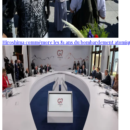
Hiroshima commémore les 81 ans du bombardement atomiq