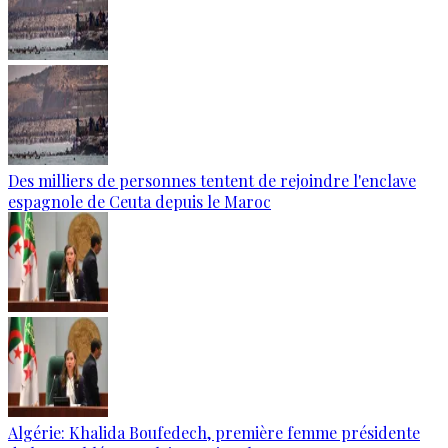
Des milliers de personnes tentent de rejoindre l'enclave
espagnole de Ceuta depuis le Maroc
Algérie: Khalida Boufedech, première femme présidente