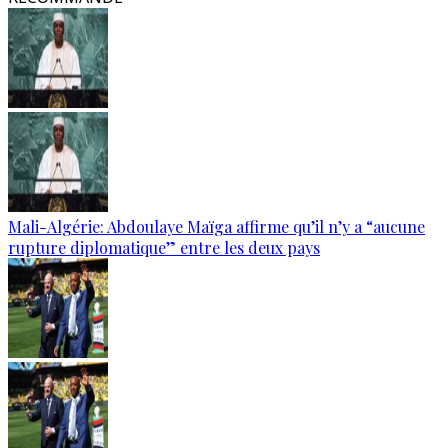
Mali-Algérie: Abdoulaye Maïga affirme qu’il n’y a “aucune
rupture diplomatique” entre les deux pays