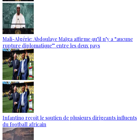
Mali-Algérie: Abdoulaye Maïga affirme qu’il n’y a “aucune
rupture diplomatique” entre les deux pays
Infantino reçoit le soutien de plusieurs dirigeants influents
du football africain