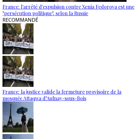
France: l'arrêté d'expulsion contre Xenia Fedorova est une
"persécution politique", selon la Russie
RECOMMANDÉ
France: la justice valide la fermeture provisoire de la
mosquée Attaqwa d’Aulnay-sous-Bois