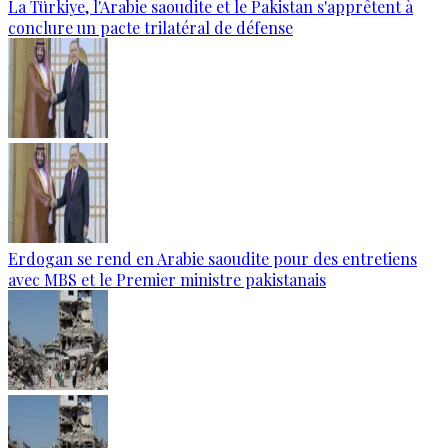
La Türkiye, l'Arabie saoudite et le Pakistan s'apprêtent à
conclure un pacte trilatéral de défense
Erdogan se rend en Arabie saoudite pour des entretiens
avec MBS et le Premier ministre pakistanais