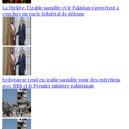
La Türkiye, l'Arabie saoudite et le Pakistan s'apprêtent à
conclure un pacte trilatéral de défense
Erdogan se rend en Arabie saoudite pour des entretiens
avec MBS et le Premier ministre pakistanais