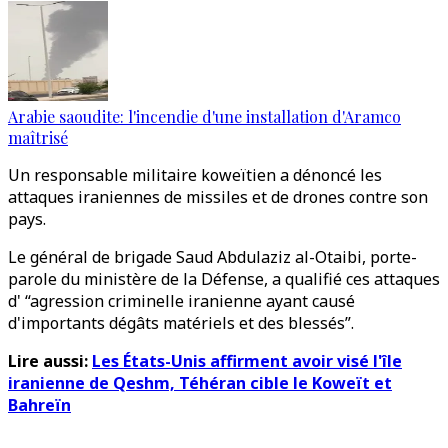
Arabie saoudite: l'incendie d'une installation d'Aramco
maîtrisé
Un responsable militaire koweïtien a dénoncé les
attaques iraniennes de missiles et de drones contre son
pays.
Le général de brigade Saud Abdulaziz al-Otaibi, porte-
parole du ministère de la Défense, a qualifié ces attaques
d' “agression criminelle iranienne ayant causé
d'importants dégâts matériels et des blessés”.
Lire aussi:
Les États-Unis affirment avoir visé l'île
iranienne de Qeshm, Téhéran cible le Koweït et
Bahreïn