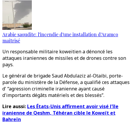
Arabie saoudite: l'incendie d'une installation d'Aramco
maîtrisé
Un responsable militaire koweïtien a dénoncé les
attaques iraniennes de missiles et de drones contre son
pays.
Le général de brigade Saud Abdulaziz al-Otaibi, porte-
parole du ministère de la Défense, a qualifié ces attaques
d' “agression criminelle iranienne ayant causé
d'importants dégâts matériels et des blessés”.
Lire aussi:
Les États-Unis affirment avoir visé l'île
iranienne de Qeshm, Téhéran cible le Koweït et
Bahreïn