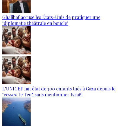
Ghalibaf accuse les États-Unis de pratiquer une
"diplomatie théâtrale en boucle"
L'UNICEF fait état de 300 enfants tués à Gaza depuis le
"cessez-le-feu", sans mentionner Israël