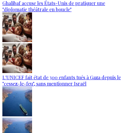
Ghalibaf accuse les États-Unis de pratiquer une
"diplomatie théâtrale en boucle"
L'UNICEF fait état de 300 enfants tués à Gaza depuis le
"cessez-le-feu", sans mentionner Israël