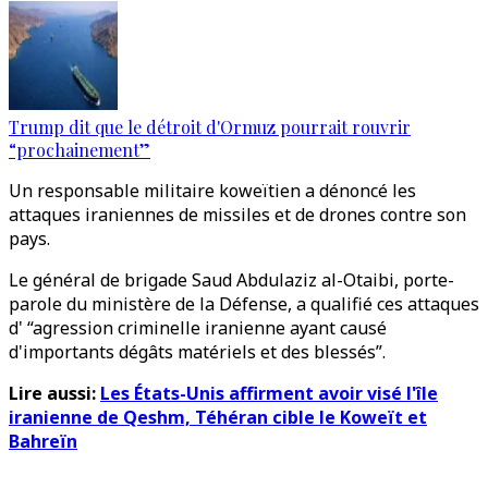
Trump dit que le détroit d'Ormuz pourrait rouvrir
“prochainement”
Un responsable militaire koweïtien a dénoncé les
attaques iraniennes de missiles et de drones contre son
pays.
Le général de brigade Saud Abdulaziz al-Otaibi, porte-
parole du ministère de la Défense, a qualifié ces attaques
d' “agression criminelle iranienne ayant causé
d'importants dégâts matériels et des blessés”.
Lire aussi:
Les États-Unis affirment avoir visé l'île
iranienne de Qeshm, Téhéran cible le Koweït et
Bahreïn