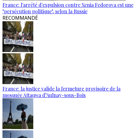
France: l'arrêté d'expulsion contre Xenia Fedorova est une
"persécution politique", selon la Russie
RECOMMANDÉ
France: la justice valide la fermeture provisoire de la
mosquée Attaqwa d’Aulnay-sous-Bois