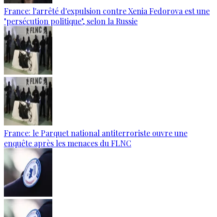
France: l'arrêté d'expulsion contre Xenia Fedorova est une
"persécution politique", selon la Russie
France: le Parquet national antiterroriste ouvre une
enquête après les menaces du FLNC