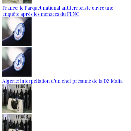
France: le Parquet national antiterroriste ouvre une
enquête après les menaces du FLNC
Algérie: interpellation d’un chef présumé de la DZ Mafia