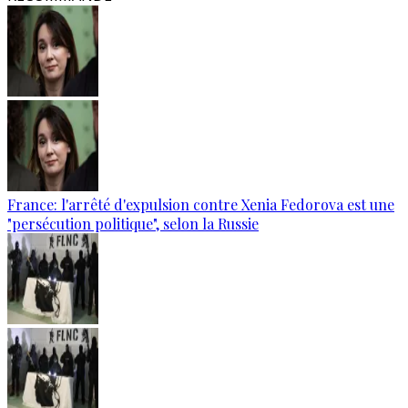
France: l'arrêté d'expulsion contre Xenia Fedorova est une
"persécution politique", selon la Russie