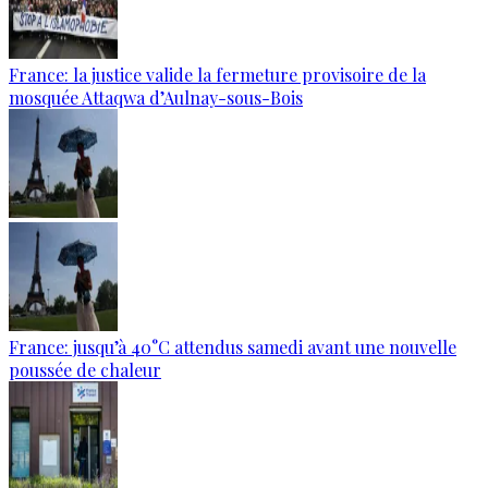
France: la justice valide la fermeture provisoire de la
mosquée Attaqwa d’Aulnay-sous-Bois
France: jusqu’à 40°C attendus samedi avant une nouvelle
poussée de chaleur