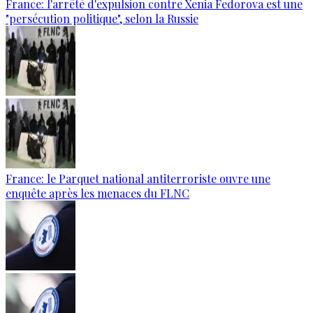
France: l'arrêté d'expulsion contre Xenia Fedorova est une
"persécution politique", selon la Russie
France: le Parquet national antiterroriste ouvre une
enquête après les menaces du FLNC