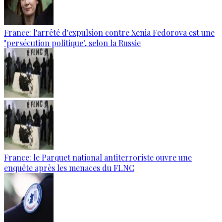
France: l'arrêté d'expulsion contre Xenia Fedorova est une
"persécution politique", selon la Russie
France: le Parquet national antiterroriste ouvre une
enquête après les menaces du FLNC