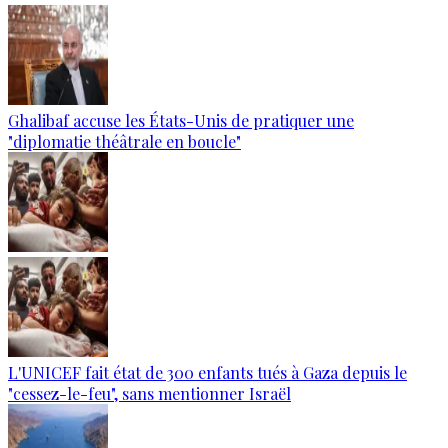
Ghalibaf accuse les États-Unis de pratiquer une
"diplomatie théâtrale en boucle"
L'UNICEF fait état de 300 enfants tués à Gaza depuis le
"cessez-le-feu", sans mentionner Israël