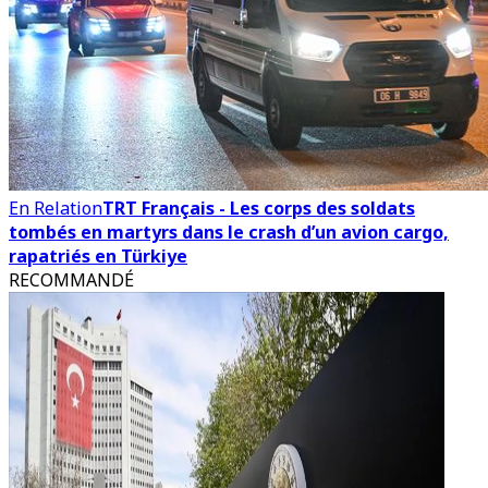
En Relation
TRT Français - Les corps des soldats
tombés en martyrs dans le crash d’un avion cargo,
rapatriés en Türkiye
RECOMMANDÉ