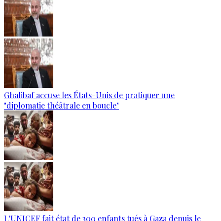
Ghalibaf accuse les États-Unis de pratiquer une
"diplomatie théâtrale en boucle"
L'UNICEF fait état de 300 enfants tués à Gaza depuis le