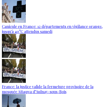
Canicule en France: 12 départements en vigilance orange,
jusqu'à 40°C attendus samedi
France: la justice valide la fermeture provisoire de la
mosquée Attaqwa d’Aulnay-sous-Bois