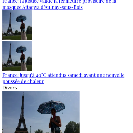
France: la justice valide la fermeture provisoire de la
mosquée Attaqwa d’Aulnay-sous-Bois
France: jusqu’à 40°C attendus samedi avant une nouvelle
poussée de chaleur
Divers