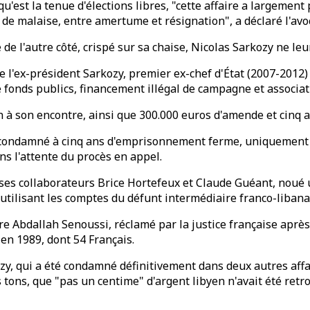
u'est la tenue d'élections libres, "cette affaire a largement 
t de malaise, entre amertume et résignation", a déclaré l'a
e l'autre côté, crispé sur sa chaise, Nicolas Sarkozy ne leu
 l'ex-président Sarkozy, premier ex-chef d'État (2007-2012) 
fonds publics, financement illégal de campagne et associat
n à son encontre, ainsi que 300.000 euros d'amende et cinq an
é condamné à cinq ans d'emprisonnement ferme, uniquement p
ns l'attente du procès en appel.
vec ses collaborateurs Brice Hortefeux et Claude Guéant, no
 utilisant les comptes du défunt intermédiaire franco-liban
aire Abdallah Senoussi, réclamé par la justice française apr
en 1989, dont 54 Français.
ozy, qui a été condamné définitivement dans deux autres aff
les tons, que "pas un centime" d'argent libyen n'avait été re