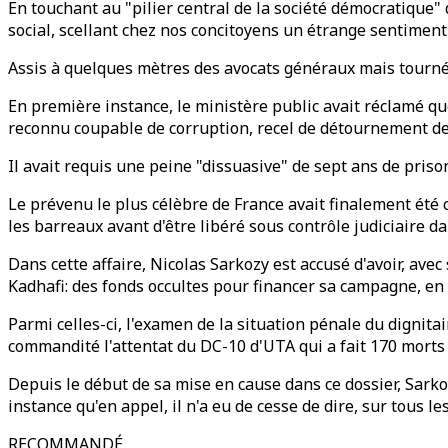
En touchant au "pilier central de la société démocratique" q
social, scellant chez nos concitoyens un étrange sentimen
Assis à quelques mètres des avocats généraux mais tourné d
En première instance, le ministère public avait réclamé que
reconnu coupable de corruption, recel de détournement de 
Il avait requis une peine "dissuasive" de sept ans de priso
Le prévenu le plus célèbre de France avait finalement ét
les barreaux avant d'être libéré sous contrôle judiciaire da
Dans cette affaire, Nicolas Sarkozy est accusé d'avoir, a
Kadhafi: des fonds occultes pour financer sa campagne, en
Parmi celles-ci, l'examen de la situation pénale du dignit
commandité l'attentat du DC-10 d'UTA qui a fait 170 morts 
Depuis le début de sa mise en cause dans ce dossier, Sark
instance qu'en appel, il n'a eu de cesse de dire, sur tous 
RECOMMANDÉ