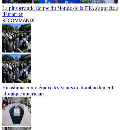
La plus grande Coupe du Monde de la FIFA s'apprête à
démarrer
RECOMMANDÉ
Hiroshima commémore les 81 ans du bombardement
atomique américain