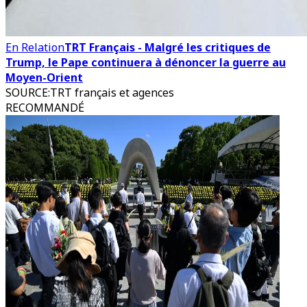
En Relation
TRT Français - Malgré les critiques de
Trump, le Pape continuera à dénoncer la guerre au
Moyen-Orient
SOURCE
:
TRT français et agences
RECOMMANDÉ