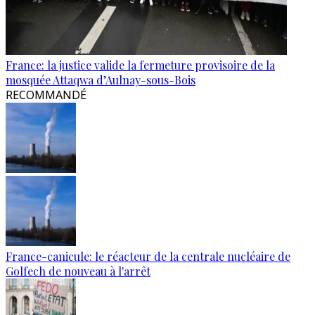
France: la justice valide la fermeture provisoire de la
mosquée Attaqwa d’Aulnay-sous-Bois
RECOMMANDÉ
France-canicule: le réacteur de la centrale nucléaire de
Golfech de nouveau à l'arrêt