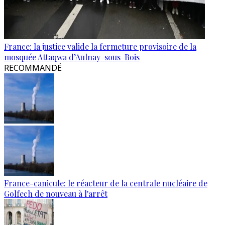
France: la justice valide la fermeture provisoire de la
mosquée Attaqwa d’Aulnay-sous-Bois
RECOMMANDÉ
France-canicule: le réacteur de la centrale nucléaire de
Golfech de nouveau à l'arrêt