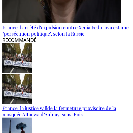
France: l'arrêté d'expulsion contre Xenia Fedorova est une
"persécution politique", selon la Russie
RECOMMANDÉ
France: la justice valide la fermeture provisoire de la
mosquée Attaqwa d’Aulnay-sous-Bois