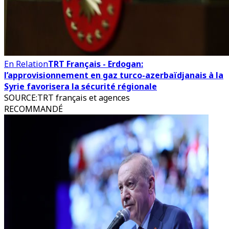
En Relation
TRT Français - Erdogan:
l’approvisionnement en gaz turco-azerbaïdjanais à la
Syrie favorisera la sécurité régionale
SOURCE
:
TRT français et agences
RECOMMANDÉ