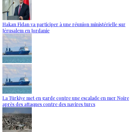
Hakan Fidan va participer à une réunion ministérielle sur
Jérusalem en Jordanie
La Türkiye met en garde contre une escalade en mer Noire
après des attaques contre des navires turcs