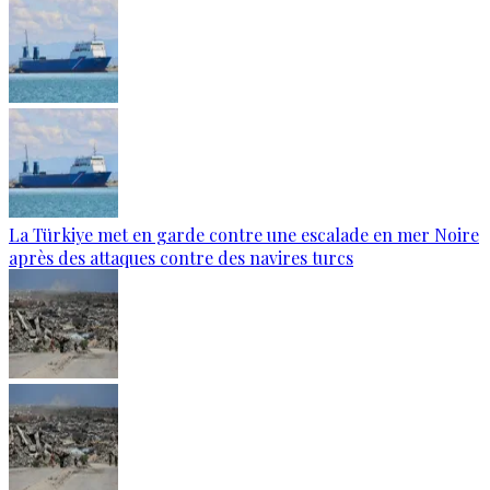
La Türkiye met en garde contre une escalade en mer Noire
après des attaques contre des navires turcs