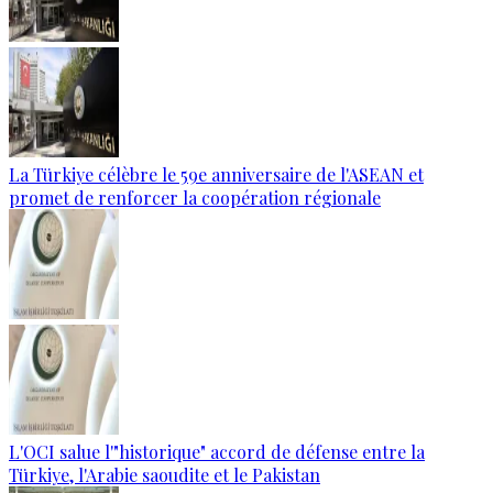
La Türkiye célèbre le 59e anniversaire de l'ASEAN et
promet de renforcer la coopération régionale
L'OCI salue l'"historique" accord de défense entre la
Türkiye, l'Arabie saoudite et le Pakistan