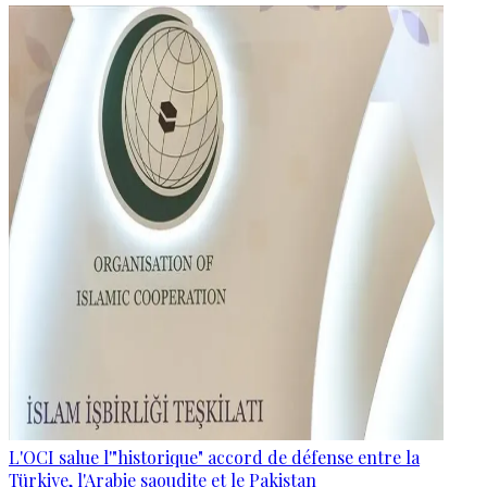
L'OCI salue l'"historique" accord de défense entre la
Türkiye, l'Arabie saoudite et le Pakistan