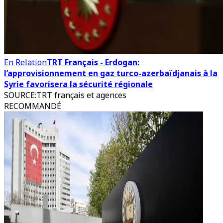
En Relation
TRT Français - Erdogan:
l’approvisionnement en gaz turco-azerbaïdjanais à la
Syrie favorisera la sécurité régionale
SOURCE
:
TRT français et agences
RECOMMANDÉ