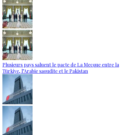
Plusieurs pays saluent le pacte de La Mecque entre la
Türkiye, l’Arabie saoudite et le Pakistan