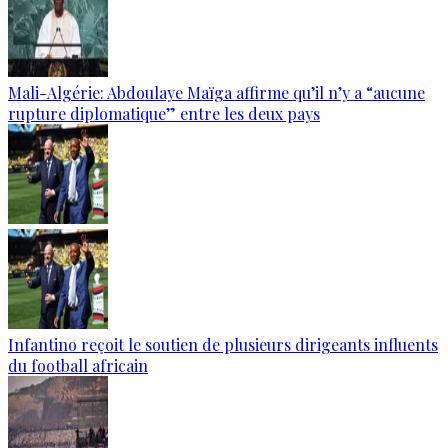
Mali-Algérie: Abdoulaye Maïga affirme qu’il n’y a “aucune
rupture diplomatique” entre les deux pays
Infantino reçoit le soutien de plusieurs dirigeants influents
du football africain