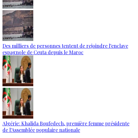
Des milliers de personnes tentent de rejoindre l'enclave
espagnole de Ceuta depuis le Maroc
Algérie: Khalida Boufedech, première femme présidente
de l'Assemblée populaire nationale