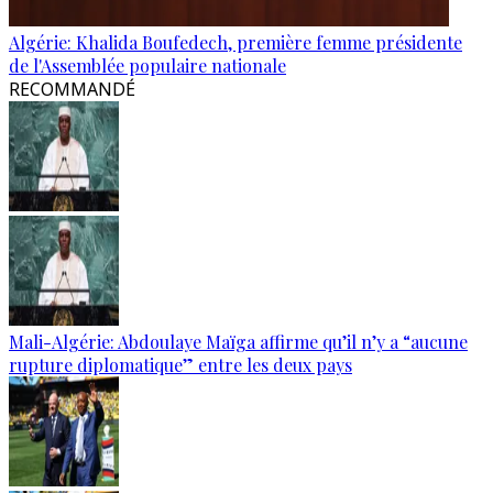
Algérie: Khalida Boufedech, première femme présidente
de l'Assemblée populaire nationale
RECOMMANDÉ
Mali-Algérie: Abdoulaye Maïga affirme qu’il n’y a “aucune
rupture diplomatique” entre les deux pays