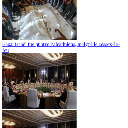
Gaza: Israël tue quatre Palestiniens, malgré le cessez-le-
feu