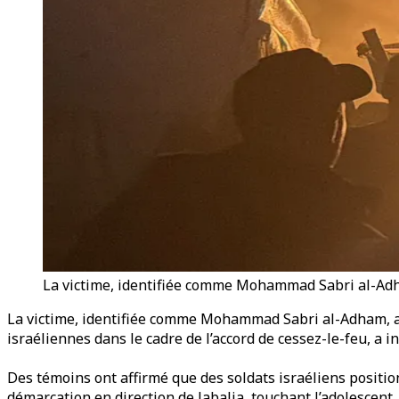
La victime, identifiée comme Mohammad Sabri al-Adham
La victime, identifiée comme Mohammad Sabri al-Adham, a é
israéliennes dans le cadre de l’accord de cessez-le-feu, a 
Des témoins ont affirmé que des soldats israéliens position
démarcation en direction de Jabalia, touchant l’adolescent