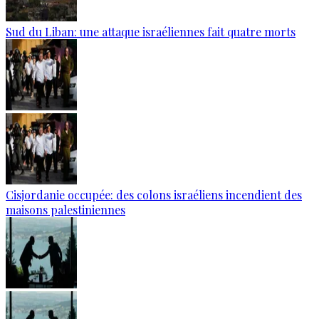
Sud du Liban: une attaque israéliennes fait quatre morts
Cisjordanie occupée: des colons israéliens incendient des
maisons palestiniennes