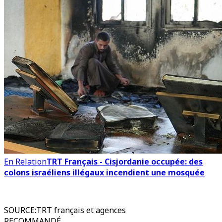
En Relation
TRT Français - Cisjordanie occupée: des
colons israéliens illégaux incendient une mosquée
SOURCE
:
TRT français et agences
RECOMMANDÉ