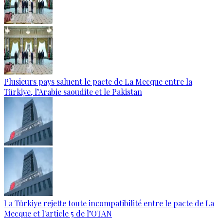
Plusieurs pays saluent le pacte de La Mecque entre la
Türkiye, l’Arabie saoudite et le Pakistan
La Türkiye rejette toute incompatibilité entre le pacte de La
Mecque et l'article 5 de l’OTAN