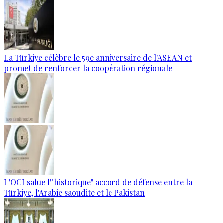
La Türkiye célèbre le 59e anniversaire de l'ASEAN et
promet de renforcer la coopération régionale
L'OCI salue l'"historique" accord de défense entre la
Türkiye, l'Arabie saoudite et le Pakistan