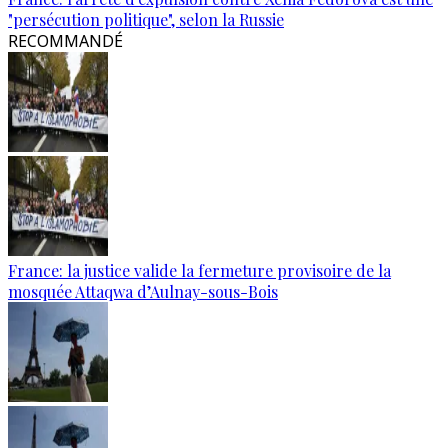
"persécution politique", selon la Russie
RECOMMANDÉ
France: la justice valide la fermeture provisoire de la
mosquée Attaqwa d’Aulnay-sous-Bois