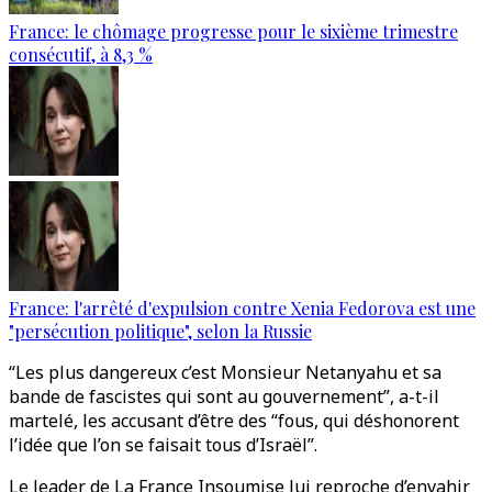
France: le chômage progresse pour le sixième trimestre
consécutif, à 8,3 %
France: l'arrêté d'expulsion contre Xenia Fedorova est une
"persécution politique", selon la Russie
“Les plus dangereux c’est Monsieur Netanyahu et sa
bande de fascistes qui sont au gouvernement”, a-t-il
martelé, les accusant d’être des “fous, qui déshonorent
l’idée que l’on se faisait tous d’Israël”.
Le leader de La France Insoumise lui reproche d’envahir