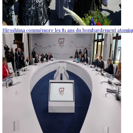
Hiroshima commémore les 81 ans du bombardement atomiq