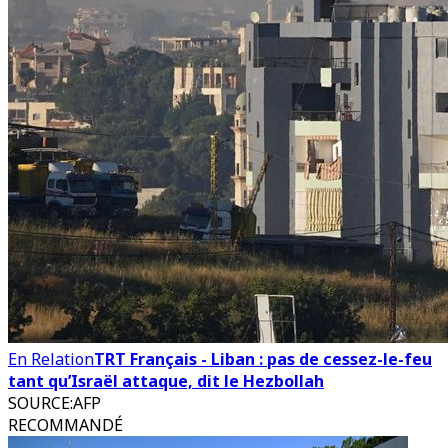
En Relation
TRT Français - Liban : pas de cessez-le-feu
tant qu’Israël attaque, dit le Hezbollah
SOURCE
:
AFP
RECOMMANDÉ