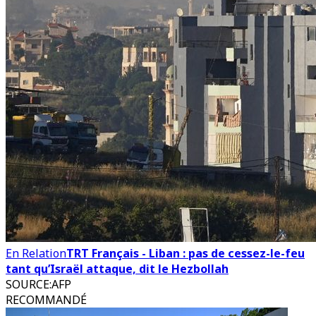
En Relation
TRT Français - Liban : pas de cessez-le-feu
tant qu’Israël attaque, dit le Hezbollah
SOURCE
:
AFP
RECOMMANDÉ