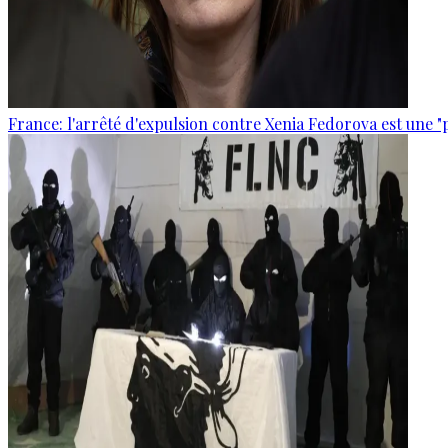
France: l'arrêté d'expulsion contre Xenia Fedorova est une "p