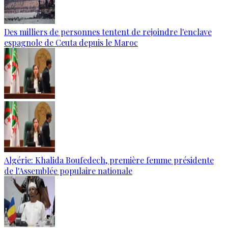
Des milliers de personnes tentent de rejoindre l'enclave
espagnole de Ceuta depuis le Maroc
Algérie: Khalida Boufedech, première femme présidente
de l'Assemblée populaire nationale