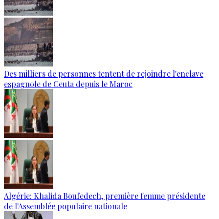
Des milliers de personnes tentent de rejoindre l'enclave
espagnole de Ceuta depuis le Maroc
Algérie: Khalida Boufedech, première femme présidente
de l'Assemblée populaire nationale