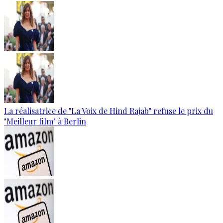
La réalisatrice de "La Voix de Hind Rajab" refuse le prix du
"Meilleur film" à Berlin