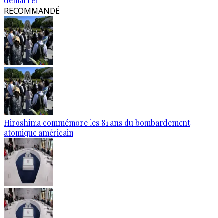
démarrer
RECOMMANDÉ
Hiroshima commémore les 81 ans du bombardement
atomique américain