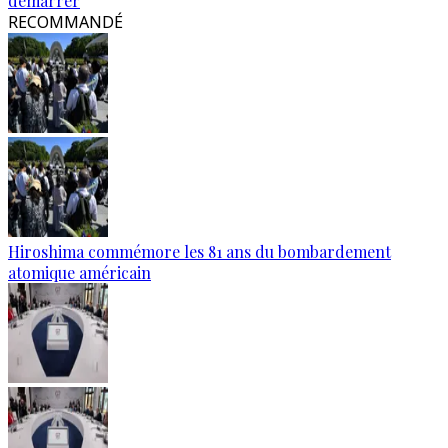
démarrer
RECOMMANDÉ
Hiroshima commémore les 81 ans du bombardement
atomique américain