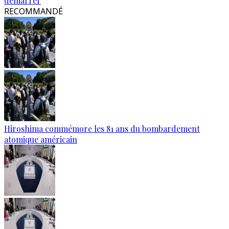
démarrer
RECOMMANDÉ
Hiroshima commémore les 81 ans du bombardement
atomique américain