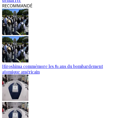
démarrer
RECOMMANDÉ
Hiroshima commémore les 81 ans du bombardement
atomique américain